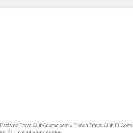
Estás en
TravelClubAdictos.com
»
Tienda Travel Club El Corte
Inglés
»
calculadora-puntos