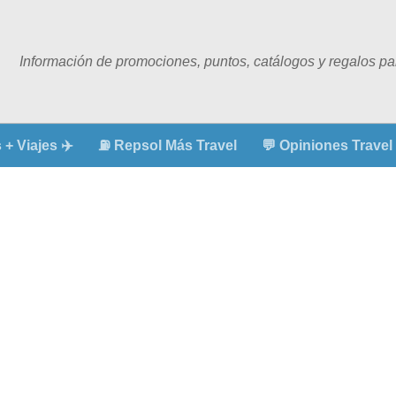
Información de promociones, puntos, catálogos y regalos para
+ Viajes ✈️
⛽ Repsol Más Travel
💬 Opiniones Travel