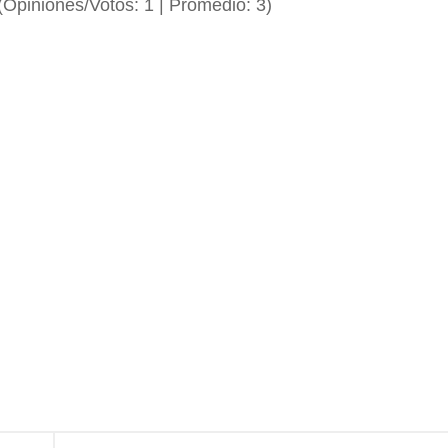
(Opiniones/Votos:
1
| Promedio:
3
)