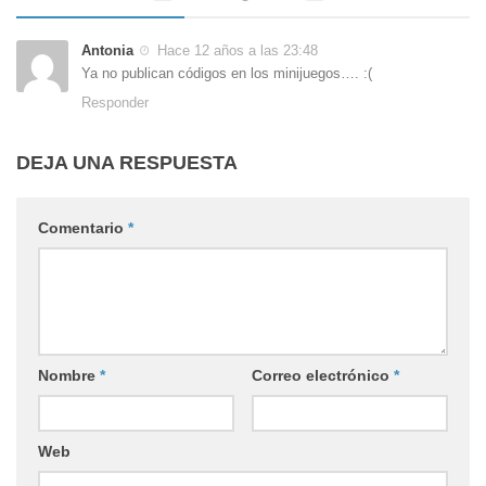
Antonia
Hace 12 años a las 23:48
Ya no publican códigos en los minijuegos…. :(
Responder
DEJA UNA RESPUESTA
Comentario
*
Nombre
*
Correo electrónico
*
Web