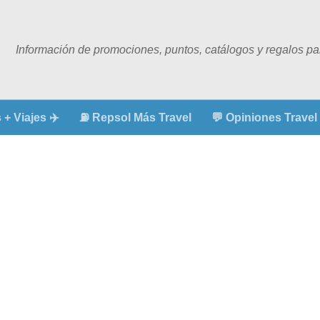
Información de promociones, puntos, catálogos y regalos para
+ Viajes ✈️
⛽ Repsol Más Travel
💬 Opiniones Travel