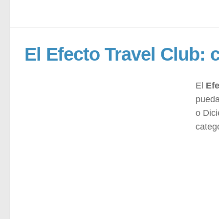
El Efecto Travel Club:
El
Efe
pueda
o Dic
categ