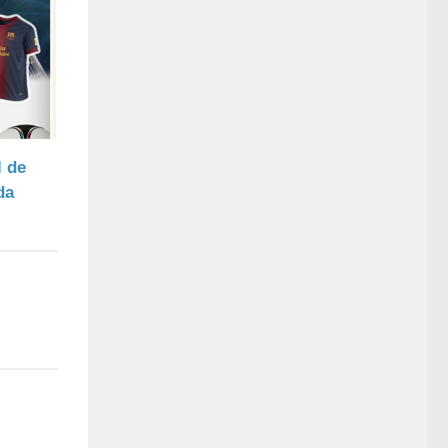
l de
da