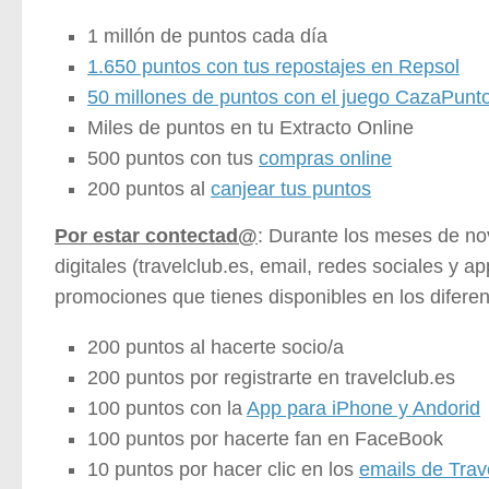
1 millón de puntos cada día
1.650 puntos con tus repostajes en Repsol
50 millones de puntos con el juego CazaPunt
Miles de puntos en tu Extracto Online
500 puntos con tus
compras online
200 puntos al
canjear tus puntos
Por estar contectad@
: Durante los meses de no
digitales (travelclub.es, email, redes sociales y 
promociones que tienes disponibles en los diferen
200 puntos al hacerte socio/a
200 puntos por registrarte en travelclub.es
100 puntos con la
App para iPhone y Andorid
100 puntos por hacerte fan en FaceBook
10 puntos por hacer clic en los
emails de Trav