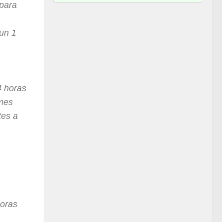
para
un 1
4 horas
 mes
tes a
horas