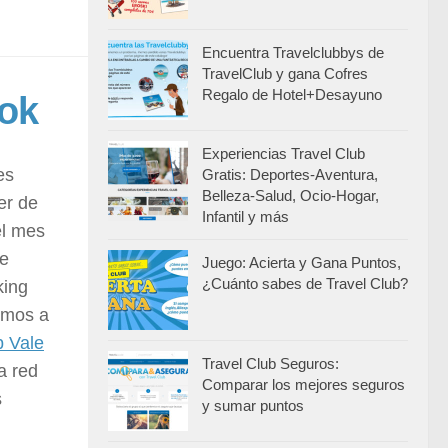
Encuentra Travelclubbys de
TravelClub y gana Cofres
Regalo de Hotel+Desayuno
ook
Experiencias Travel Club
es
Gratis: Deportes-Aventura,
Belleza-Salud, Ocio-Hogar,
er de
Infantil y más
el mes
ue
Juego: Acierta y Gana Puntos,
¿Cuánto sabes de Travel Club?
king
emos a
b Vale
Travel Club Seguros:
a red
Comparar los mejores seguros
s
y sumar puntos