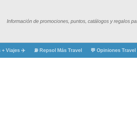
Información de promociones, puntos, catálogos y regalos para
+ Viajes ✈️
⛽ Repsol Más Travel
💬 Opiniones Travel