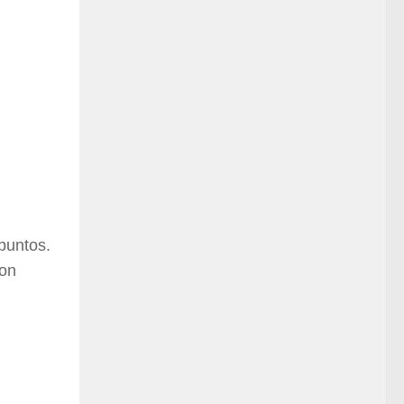
puntos.
son