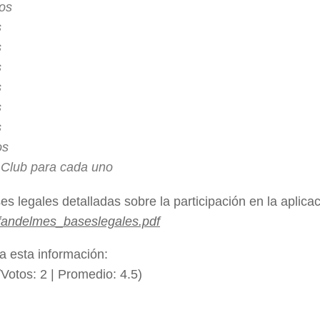
tos
s
s
s
s
s
s
os
l Club para cada uno
es legales detalladas sobre la participación en la aplica
/fandelmes_baseslegales.pdf
a esta información:
/Votos:
2
| Promedio:
4.5
)