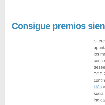
Consigue premios sien
Si ere
apunt
los m
conse
desee
TOP 2
conti
Más
y
social
indica